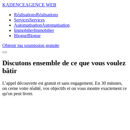
KADENCE
AGENCE WEB
Réalisations
Réalisations
Services
Services
Automatisation
Automatisation
Immobilier
Immobilier
Blogue
Blogue
Obtenir ma soumission gratuite
Discutons ensemble de ce que vous voulez
bâtir
L'appel découverte est gratuit et sans engagement. En 30 minutes,
on cerne votre réalité, vos objectifs et on vous montre exactement ce
qu'on peut livrer.